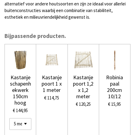
alternatief voor andere houtsoorten en zijn ze ideaal voor allerlei
buitenconstructies waarbij een combinatie van stabiliteit,
esthetiek en milieuvriendelijkheid gewenst is.
Bijpassende producten.
Kastanje
Kastanje
Kastanje
Robinia
schapenh
poort 1 x
poort 1,2
paal
ekwerk
1 meter
x 1,2
200cm
150cm
meter
10/12
€ 114,75
hoog
€ 120,25
€ 15,95
€ 144,95