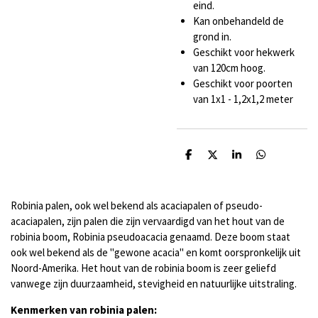
eind.
Kan onbehandeld de
grond in.
Geschikt voor hekwerk
van 120cm hoog.
Geschikt voor poorten
van 1x1 - 1,2x1,2 meter
D
D
S
D
e
e
h
e
l
e
a
l
e
l
r
e
n
e
n
Robinia palen, ook wel bekend als acaciapalen of pseudo-
acaciapalen, zijn palen die zijn vervaardigd van het hout van de
robinia boom, Robinia pseudoacacia genaamd. Deze boom staat
ook wel bekend als de "gewone acacia" en komt oorspronkelijk uit
Noord-Amerika. Het hout van de robinia boom is zeer geliefd
vanwege zijn duurzaamheid, stevigheid en natuurlijke uitstraling.
Kenmerken van robinia palen: