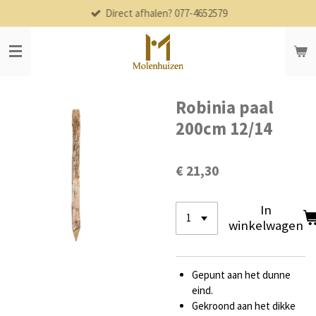
Direct afhalen? 077-4652579
Ga
direct
naar
de
hoofdinhoud
Robinia paal
200cm 12/14
€ 21,30
In
winkelwagen
Gepunt aan het dunne
eind.
Gekroond aan het dikke