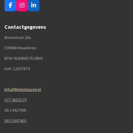
F
I
L
a
n
i
c
s
n
e
t
k
Contactgegevens
b
a
e
o
g
d
Breestraat 28a
o
r
I
k
a
n
5993BH Maasbree
m
BTW: NL806657510B01
KvK: 12037874
Info@Molenhuizen.nl
077-4652579
06-13427905
06-53447403