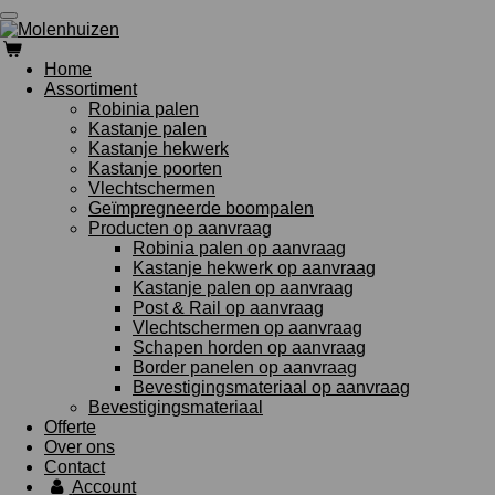
Ga
direct
naar
Home
de
Assortiment
hoofdinhoud
Robinia palen
Kastanje palen
Kastanje hekwerk
Kastanje poorten
Vlechtschermen
Geïmpregneerde boompalen
Producten op aanvraag
Robinia palen op aanvraag
Kastanje hekwerk op aanvraag
Kastanje palen op aanvraag
Post & Rail op aanvraag
Vlechtschermen op aanvraag
Schapen horden op aanvraag
Border panelen op aanvraag
Bevestigingsmateriaal op aanvraag
Bevestigingsmateriaal
Offerte
Over ons
Contact
Account