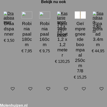
Bekijk nu ook
Draa
Robi
Robi
Kast
Geï
Spa
dspa
nia
nia
anje
mpre
ndra
nner
paal
paal
poort
gnee
ad
180c
160c
1,2 x
rde
3.4m
€ 3,50
m
m
1,2
boo
m
mete
mpa
€ 7,95
€ 9,75
€ 44,95
r
al
250c
€ 120,25
m
7/8
€ 15,25
In winkelwagen
In winkelwagen
In winkelwagen
In winkelwagen
In winkelwagen
In win
Molenhuizen.nl