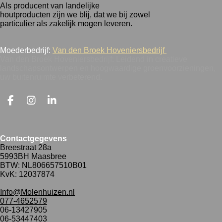
Als producent van landelijke
houtproducten zijn we blij, dat we bij zowel
particulier als zakelijk mogen leveren.
Moederbedrijf:
Van den Broek Hoveniersbedrijf
Van den Broek Hoveniersbedrijf: Leidend in creatieve
landschapsontwerpen en hoogwaardige groenvoorzieningen,
uw buitenruimte verbeterend.
F
I
L
a
n
i
c
s
n
e
t
k
Contactgegevens
b
a
e
Breestraat 28a
o
g
d
5993BH Maasbree
o
r
I
BTW: NL806657510B01
k
a
n
KvK: 12037874
m
Info@Molenhuizen.nl
077-4652579
06-13427905
06-53447403