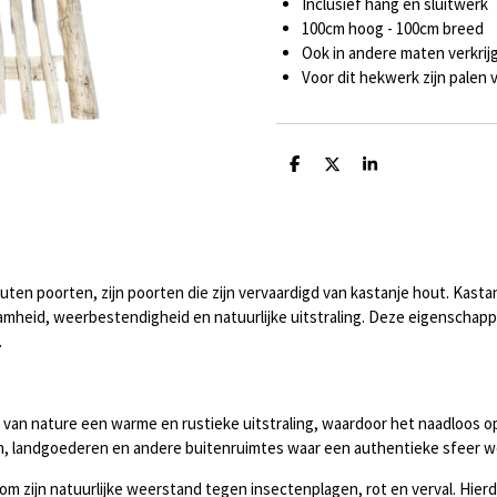
Inclusief hang en sluitwerk
100cm hoog - 100cm breed
Ook in andere maten verkrij
Voor dit hekwerk zijn palen
D
D
S
e
e
h
l
e
a
e
l
r
n
e
uten poorten, zijn poorten die zijn vervaardigd van kastanje hout. Kas
aamheid, weerbestendigheid en natuurlijke uitstraling. Deze eigenschap
.
 van nature een warme en rustieke uitstraling, waardoor het naadloos op
ken, landgoederen en andere buitenruimtes waar een authentieke sfeer 
m zijn natuurlijke weerstand tegen insectenplagen, rot en verval. Hier