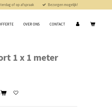
aterdag of op afspraak
Bezorgen mogelijk!
OFFERTE
OVER ONS
CONTACT
ort 1 x 1 meter
n