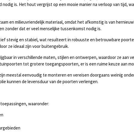
nodig is. Het hout vergrijst op een mooie manier na verloop van tijd, w
zaam en milieuvriendelijk materiaal, omdat het afkomstig is van hernie
en zonder dat er veel menselijke tussenkomst nodig is.
atief stevig en stabiel, wat resulteert in robuuste en betrouwbare poo
r ze ideaal zijn voor buitengebruik.
rijgbaar in verschillende maten, stijlen en ontwerpen, waardoor ze aan 
uinpoorten tot grotere toegangspoorten, er is een ruime keuze aan mo
zijn meestal eenvoudig te monteren en vereisen doorgaans weinig onde
olie kunnen de levensduur van de poorten verlengen.
e toepassingen, waaronder:
en
urgebieden