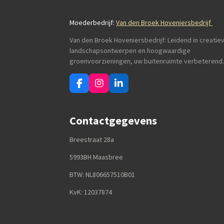
Moederbedrijf:
Van den Broek Hoveniersbedrijf
Van den Broek Hoveniersbedrijf: Leidend in creatie
landschapsontwerpen en hoogwaardige
groenvoorzieningen, uw buitenruimte verbeterend.
F
I
L
a
n
i
c
s
n
e
t
k
Contactgegevens
b
a
e
o
g
d
Breestraat 28a
o
r
I
k
a
n
5993BH Maasbree
m
BTW: NL806657510B01
KvK: 12037874