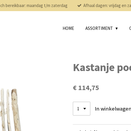
sch bereikbaar: maandag t/m zaterdag
Afhaal dagen: vrijdag en z
HOME
ASSORTIMENT
Kastanje po
€ 114,75
In winkelwage