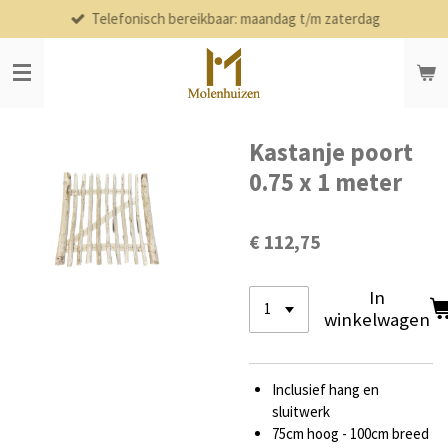
Telefonisch bereikbaar: maandag t/m zaterdag
Ga
direct
naar
de
hoofdinhoud
Kastanje poort
0.75 x 1 meter
€ 112,75
In
winkelwagen
Inclusief hang en
sluitwerk
75cm hoog - 100cm breed