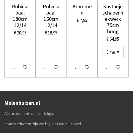
Robinia
Robinia
Kramme
Kastanje
paal
paal
n
schapenh
180cm
160cm
ekwerk
€ 7,95
12/14
12/14
75cm
hoog
€ 20,95
€ 18,95
€ 64,95
Houd mij op de hoogte
Houd mij op de hoogte
In winkelwagen
In winkelwage
Molenhuizen.nl
Als producent van landelijke
houtproducten zijn we blij, dat we bij zowel