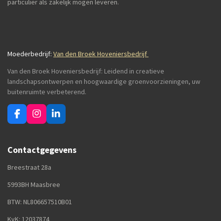
particulier als zakelijk mogen leveren.
Moederbedrijf:
Van den Broek Hoveniersbedrijf
Van den Broek Hoveniersbedrijf: Leidend in creatieve
landschapsontwerpen en hoogwaardige groenvoorzieningen, uw
buitenruimte verbeterend.
F
I
L
a
n
i
c
s
n
e
t
k
Contactgegevens
b
a
e
o
g
d
Breestraat 28a
o
r
I
k
a
n
5993BH Maasbree
m
BTW: NL806657510B01
KvK: 12037874