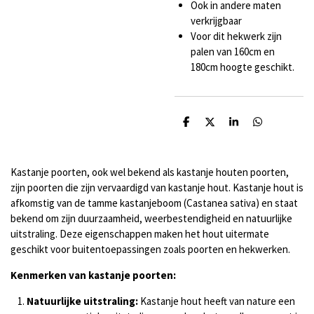
Ook in andere maten
verkrijgbaar
Voor dit hekwerk zijn
palen van 160cm en
180cm hoogte geschikt.
D
D
S
D
e
e
h
e
l
e
a
l
e
l
r
e
n
e
n
Kastanje poorten, ook wel bekend als kastanje houten poorten,
zijn poorten die zijn vervaardigd van kastanje hout. Kastanje hout is
afkomstig van de tamme kastanjeboom (Castanea sativa) en staat
bekend om zijn duurzaamheid, weerbestendigheid en natuurlijke
uitstraling. Deze eigenschappen maken het hout uitermate
geschikt voor buitentoepassingen zoals poorten en hekwerken.
Kenmerken van kastanje poorten:
Natuurlijke uitstraling:
Kastanje hout heeft van nature een