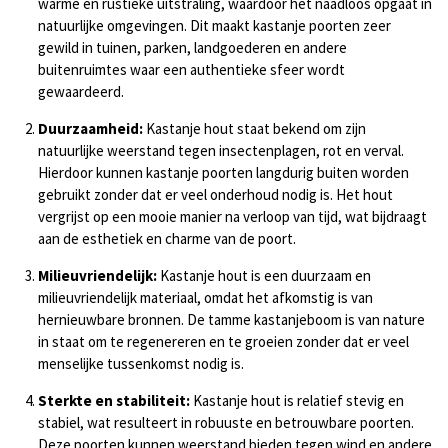
warme en rustieke uitstraling, waardoor het naadloos opgaat in
natuurlijke omgevingen. Dit maakt kastanje poorten zeer
gewild in tuinen, parken, landgoederen en andere
buitenruimtes waar een authentieke sfeer wordt
gewaardeerd.
Duurzaamheid:
Kastanje hout staat bekend om zijn
natuurlijke weerstand tegen insectenplagen, rot en verval.
Hierdoor kunnen kastanje poorten langdurig buiten worden
gebruikt zonder dat er veel onderhoud nodig is. Het hout
vergrijst op een mooie manier na verloop van tijd, wat bijdraagt
aan de esthetiek en charme van de poort.
Milieuvriendelijk:
Kastanje hout is een duurzaam en
milieuvriendelijk materiaal, omdat het afkomstig is van
hernieuwbare bronnen. De tamme kastanjeboom is van nature
in staat om te regenereren en te groeien zonder dat er veel
menselijke tussenkomst nodig is.
Sterkte en stabiliteit:
Kastanje hout is relatief stevig en
stabiel, wat resulteert in robuuste en betrouwbare poorten.
Deze poorten kunnen weerstand bieden tegen wind en andere