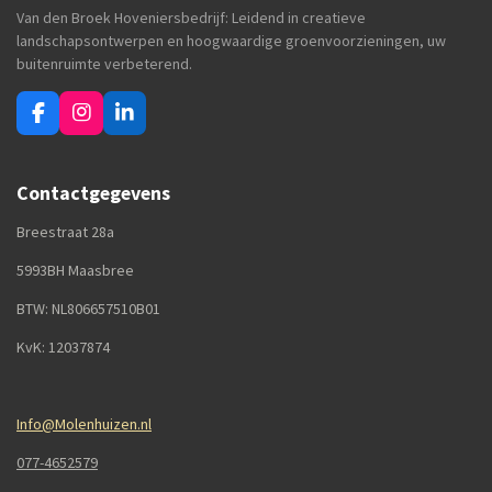
Van den Broek Hoveniersbedrijf: Leidend in creatieve
landschapsontwerpen en hoogwaardige groenvoorzieningen, uw
buitenruimte verbeterend.
F
I
L
a
n
i
c
s
n
e
t
k
Contactgegevens
b
a
e
o
g
d
Breestraat 28a
o
r
I
k
a
n
5993BH Maasbree
m
BTW: NL806657510B01
KvK: 12037874
Info@Molenhuizen.nl
077-4652579