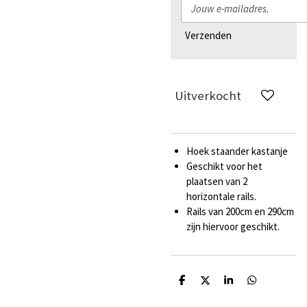
Verzenden
Uitverkocht
Hoek staander kastanje
Geschikt voor het
plaatsen van 2
horizontale rails.
Rails van 200cm en 290cm
zijn hiervoor geschikt.
D
D
S
D
e
e
h
e
l
e
a
l