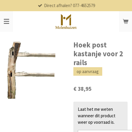
Direct afhalen? 077-4652579
Ga
direct
naar
de
hoofdinhoud
Hoek post
kastanje voor 2
rails
op aanvraag
€ 38,95
Laat het me weten
wanneer dit product
weer op voorraad is.