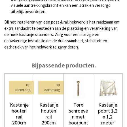
visuele aantrekkingskracht en kan een strak en verzorgd
uiterlijk bevorderen.
Bij het installeren van een post & rail hekwerk is het raadzaam om
extra aandacht te besteden aan de plaatsing en verankering van
de hoek kastanje staanders. Zorg voor een stevige en
nauwkeurige installatie om de duurzaamheid, stabiliteit en
esthetiek van het hekwerk te garanderen.
Bijpassende producten.
op
op
aanvraag
aanvraag
Kastanje
Kastanje
Torx
Kastanje
houten
houten
schroeve
poort 1,2
rail
rail
n met
x 1,2
200cm
290cm
boorpunt
meter