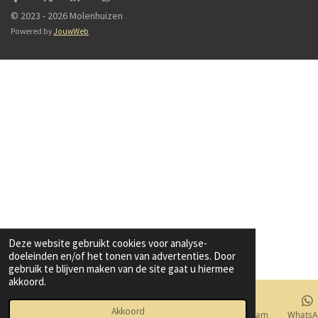
© 2023 - 2026 Molenhuizen
Powered by
JouwWeb
Deze website gebruikt cookies voor analyse-
doeleinden en/of het tonen van advertenties. Door
gebruik te blijven maken van de site gaat u hiermee
akkoord.
Akkoord
E-mailadres
Telefoonnummer
Kaart
Instagram
WhatsA