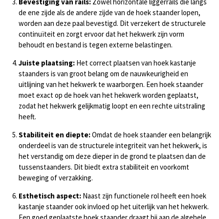
Bevestiging van rails:
Zowel horizontale liggerrails die langs
de ene zijde als de andere zijde van de hoek staander lopen,
worden aan deze paal bevestigd. Dit verzekert de structurele
continuïteit en zorgt ervoor dat het hekwerk zijn vorm
behoudt en bestand is tegen externe belastingen.
Juiste plaatsing:
Het correct plaatsen van hoek kastanje
staanders is van groot belang om de nauwkeurigheid en
uitlijning van het hekwerk te waarborgen. Een hoek staander
moet exact op de hoek van het hekwerk worden geplaatst,
zodat het hekwerk gelijkmatig loopt en een rechte uitstraling
heeft.
Stabiliteit en diepte:
Omdat de hoek staander een belangrijk
onderdeel is van de structurele integriteit van het hekwerk, is
het verstandig om deze dieper in de grond te plaatsen dan de
tussenstaanders. Dit biedt extra stabiliteit en voorkomt
beweging of verzakking.
Esthetisch aspect:
Naast zijn functionele rol heeft een hoek
kastanje staander ook invloed op het uiterlijk van het hekwerk.
Een goed geplaatste hoek staander draagt bij aan de algehele