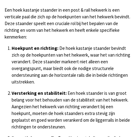
e
l
r
e
n
e
n
Een hoek kastanje staander in een post & rail hekwerk is een
verticale paal die zich op de hoekpunten van het hekwerk bevindt.
Deze staander speelt een cruciale rol bij het bepalen van de
richting en vorm van het hekwerk en heeft enkele specifieke
kenmerken:
Hoekpunt en richting:
De hoek kastanje staander bevindt
zich op de hoekpunten van het hekwerk, waar het van richting
verandert. Deze staander markeert niet alleen een
overgangspunt, maar biedt ook de nodige structurele
ondersteuning aan de horizontale rails die in beide richtingen
uitstrekken.
Versterking en stabiliteit:
Een hoek staander is van groot
belang voor het behouden van de stabiliteit van het hekwerk.
Aangezien het hekwerk van richting verandert bij een
hoekpunt, moeten de hoek staanders extra stevig zijn
geplaatst en goed worden verankerd om de liggerrails in beide
richtingen te ondersteunen.