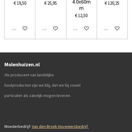
4.0x60m
€ 19,50
€ 25,95
€ 120,25
m
€ 12,50
Houd mij op de hoogte
Houd mij op de hoogte
In winkelwagen
In winkelwage
Molenhuizen.nl
Als producent van landelijke
houtproducten zijn we blij, dat we bij zowel
particulier als zakelijk mogen leveren.
Moederbedrijf:
Van den Broek Hoveniersbedrijf