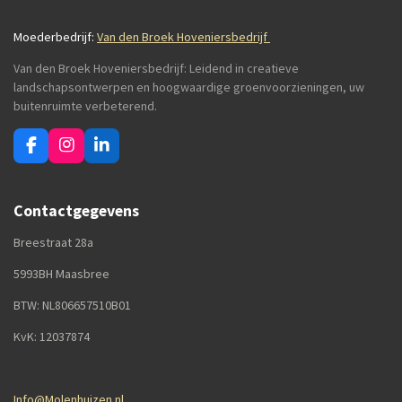
Moederbedrijf:
Van den Broek Hoveniersbedrijf
Van den Broek Hoveniersbedrijf: Leidend in creatieve
landschapsontwerpen en hoogwaardige groenvoorzieningen, uw
buitenruimte verbeterend.
F
I
L
a
n
i
c
s
n
e
t
k
Contactgegevens
b
a
e
o
g
d
Breestraat 28a
o
r
I
k
a
n
5993BH Maasbree
m
BTW: NL806657510B01
KvK: 12037874
Info@Molenhuizen.nl