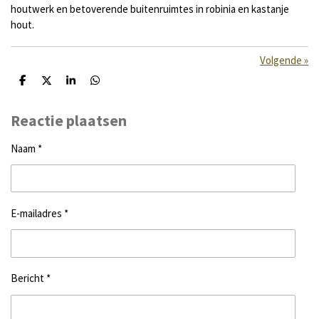
houtwerk en betoverende buitenruimtes in robinia en kastanje
hout.
Volgende
»
D
D
S
D
e
e
h
e
l
e
a
l
e
l
r
e
Reactie plaatsen
n
e
n
Naam *
E-mailadres *
Bericht *