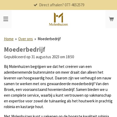
Direct afhalen? 077-4652579
Ga
direct
naar
de
hoofdinhoud
Home
»
Over ons
»
Moederbedrijf
Moederbedrijf
Gepubliceerd op 31 augustus 2023 om 18:50
Bij Molenhuizen begrijpen we dat het creëren van een
adembenemende buitenruimte om meer draait dan alleen het
leveren van hoogwaardig hout. Daarom zijn we verheugd om nauw
samen te werken met ons gewaardeerde moederbedrijf Van den
Broek, een vooraanstaand hoveniersbedrijf. Samen bieden we u
een complete service, waarbij u kunt vertrouwen op vakmanschap
en expertise voor zowel de tuinaanleg als het houtwerk in prachtig
robinia en kastanje hout.
Met Molenhuizen kunt u rekenen op de hoogste kwaliteit robinia